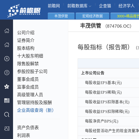
|
|
|
|
前瞻网
前瞻数据库
企查猫
经济学人
丰茂供管
宏观经济数据
3000+精品报
丰茂供管
（874706.OC）
公司介绍
证券简介
每股指标（报告期）
股本结构
（
十大股东明细
限售股解禁
参股控股子公司
上市公司公告
上市公司公告
董事会成员
每股收益EPS基本(元)
每股收益EPS基本(元)
监事会成员
每股收益EPS稀释(元)
每股收益EPS稀释(元)
高级管理人员
管理层持股及报酬
每股收益EPS扣除基本(元)
每股收益EPS扣除基本(元)
企业高级查询（新）
每股收益EPS扣除稀释(元)
每股收益EPS扣除稀释(元)
每股净资产BPS(元)
每股净资产BPS(元)
资产负债表
每股经营活动产生的现金流量净额
每股经营活动产生的现金流量净额
利润表