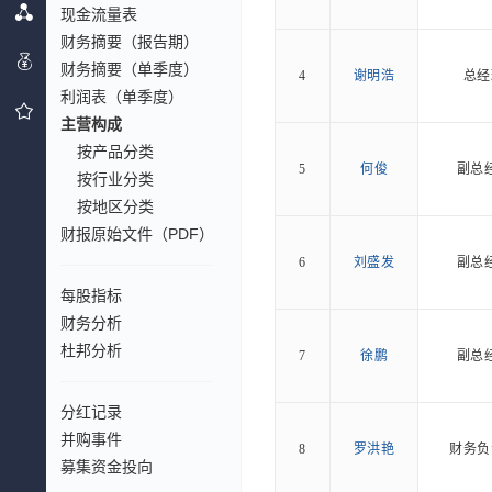
现金流量表
财务摘要（报告期）
财务摘要（单季度）
4
谢明浩
总经
利润表（单季度）
主营构成
按产品分类
5
何俊
副总
按行业分类
按地区分类
财报原始文件（PDF）
6
刘盛发
副总
每股指标
财务分析
杜邦分析
7
徐鹏
副总
分红记录
并购事件
8
罗洪艳
财务负
募集资金投向