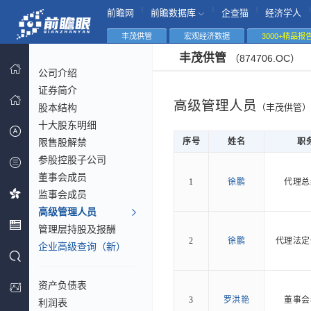
|
|
|
|
前瞻网
前瞻数据库
企查猫
经济学人
丰茂供管
宏观经济数据
3000+精品报
丰茂供管
（874706.OC）
公司介绍
证券简介
高级管理人员
股本结构
（丰茂供管）
十大股东明细
限售股解禁
序号
姓名
职
参股控股子公司
董事会成员
1
徐鹏
代理总
监事会成员
高级管理人员
管理层持股及报酬
2
徐鹏
代理法定
企业高级查询（新）
资产负债表
3
罗洪艳
董事会
利润表