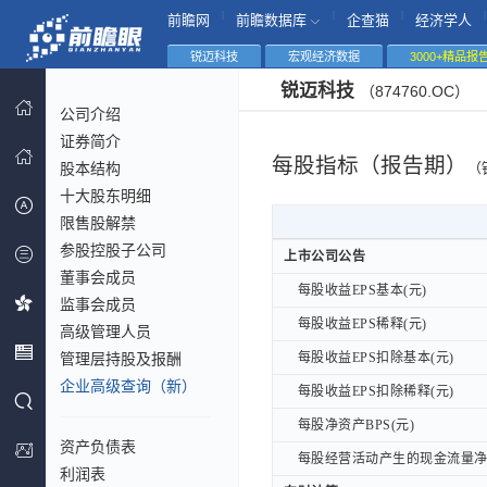
|
|
|
|
前瞻网
前瞻数据库
企查猫
经济学人
锐迈科技
宏观经济数据
3000+精品报
锐迈科技
（874760.OC）
公司介绍
证券简介
每股指标（报告期）
股本结构
（
十大股东明细
限售股解禁
参股控股子公司
上市公司公告
上市公司公告
董事会成员
每股收益EPS基本(元)
每股收益EPS基本(元)
监事会成员
每股收益EPS稀释(元)
每股收益EPS稀释(元)
高级管理人员
管理层持股及报酬
每股收益EPS扣除基本(元)
每股收益EPS扣除基本(元)
企业高级查询（新）
每股收益EPS扣除稀释(元)
每股收益EPS扣除稀释(元)
每股净资产BPS(元)
每股净资产BPS(元)
资产负债表
每股经营活动产生的现金流量净额
每股经营活动产生的现金流量净额
利润表