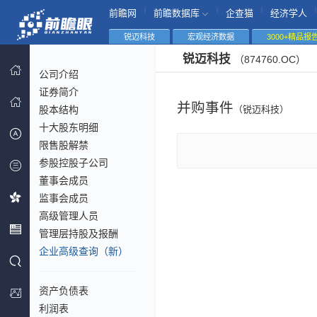
|
|
|
|
前瞻网
前瞻数据库
企查猫
经济学人
锐迈科技
宏观经济数据
3000+精品报
锐迈科技
（874760.OC）
公司介绍
证券简介
并购事件
股本结构
（锐迈科技）
十大股东明细
限售股解禁
参股控股子公司
董事会成员
监事会成员
高级管理人员
管理层持股及报酬
企业高级查询（新）
资产负债表
利润表