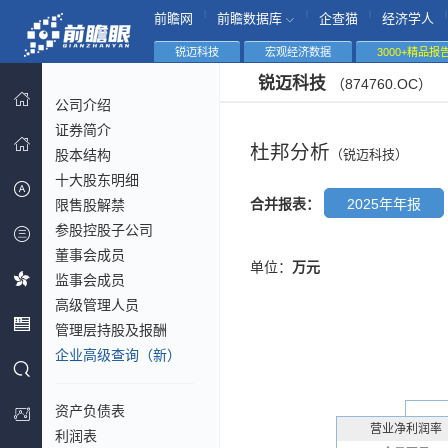
|
|
|
|
前瞻网
前瞻数据库
企查猫
经济学人
锐迈科技
宏观经济数据
3000+精品报
锐迈科技
（874760.OC）
公司介绍
证券简介
杜邦分析
股本结构
（锐迈科技）
十大股东明细
合并报表：
2025年年报
限售股解禁
参股控股子公司
董事会成员
单位：
万元
监事会成员
高级管理人员
管理层持股及报酬
企业高级查询（新）
资产负债表
营业净利润率
利润表