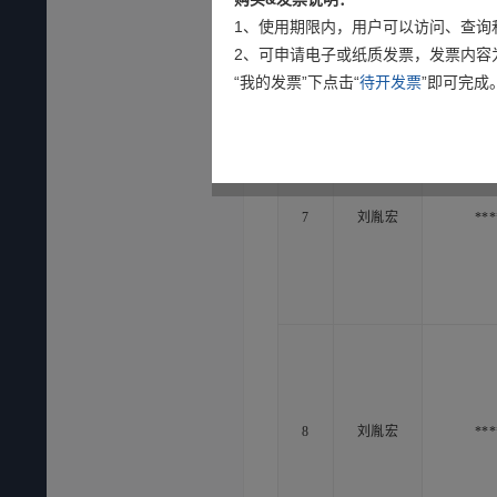
6
刘胤宏
***
1、使用期限内，用户可以访问、查询
2、可申请电子或纸质发票，发票内容
“我的发票”下点击“
待开发票
”即可完成
7
刘胤宏
***
8
刘胤宏
***