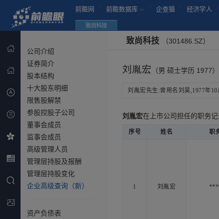
|
|
|
|
前瞻网
前瞻数据库
企查猫
经济学人
致尚科技
致尚科技
（301486.SZ）
公司介绍
证券简介
刘胤宏
（男 硕士学历 1977）
股本结构
十大股东明细
刘胤宏先生:曾用名刘昊,1977年10月
限售股解禁
参股控股子公司
刘胤宏
在上市公司担任的职务
董事会成员
序号
姓名
职
监事会成员
高级管理人员
管理层持股及报酬
管理层持股变化
企业高级查询（新）
1
刘胤宏
***
资产负债表