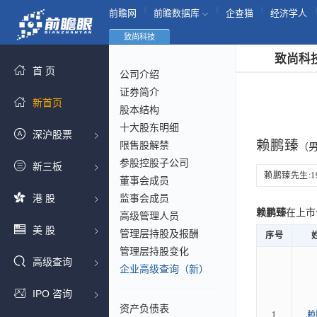
|
|
|
|
前瞻网
前瞻数据库
企查猫
经济学人
致尚科技
致尚科
首 页
公司介绍
证券简介
新首页
股本结构
十大股东明细
深沪股票
赖鹏臻
限售股解禁
（男
参股控股子公司
新三板
赖鹏臻先生:1
董事会成员
港 股
监事会成员
赖鹏臻
在上市
高级管理人员
美 股
管理层持股及报酬
序号
管理层持股变化
高级查询
企业高级查询（新）
IPO 咨询
资产负债表
1
赖