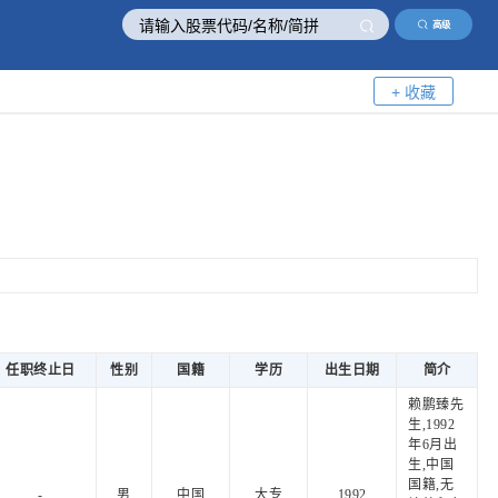
高级
+ 收藏
任职终止日
性别
国籍
学历
出生日期
简介
赖鹏臻先
生,1992
年6月出
生,中国
国籍,无
-
男
中国
大专
1992