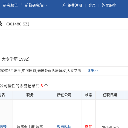
|
研究报告
前瞻研究院
免费注册
|
登录
|
购买服务
技
（301486.SZ）
 大专学历 1992）
992年6月出生,中国国籍,无境外永久居留权,大专学历......
详细>>
公司担任的职务记录共
3
个：
姓名
职务
所在公司
状态
任职日期
鹏臻
监事会主席,监事
致尚科技
离任
2021-08-25