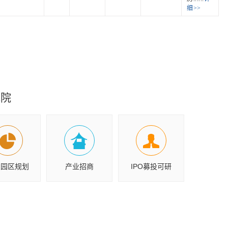
细>>
究院
业园区规划
产业招商
IPO募投可研