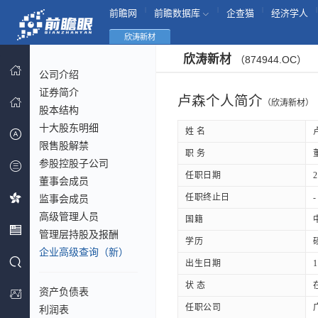
|
|
|
|
前瞻网
前瞻数据库
企查猫
经济学人
欣涛新材
欣涛新材
（874944.OC）
公司介绍
证券简介
卢森个人简介
（欣涛新材）
股本结构
十大股东明细
姓 名
限售股解禁
职 务
参股控股子公司
任职日期
2
董事会成员
任职终止日
-
监事会成员
高级管理人员
国籍
管理层持股及报酬
学历
企业高级查询（新）
出生日期
1
状 态
资产负债表
任职公司
利润表