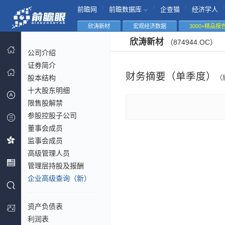
|
|
|
|
前瞻网
前瞻数据库
企查猫
经济学人
欣涛新材
宏观经济数据
3000+精品报
欣涛新材
（874944.OC）
公司介绍
证券简介
财务摘要（单季度）
股本结构
（
十大股东明细
限售股解禁
参股控股子公司
董事会成员
监事会成员
高级管理人员
管理层持股及报酬
企业高级查询（新）
资产负债表
利润表