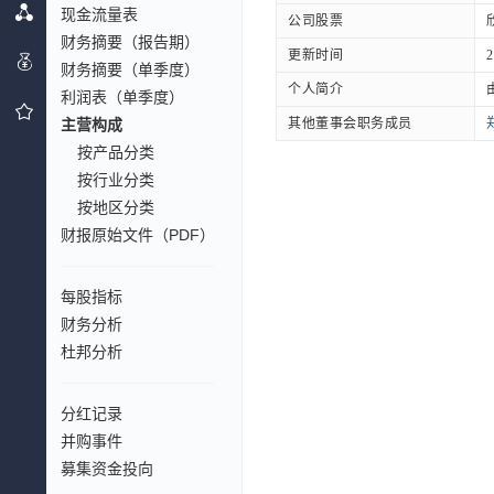
现金流量表
公司股票
财务摘要（报告期）
更新时间
2
财务摘要（单季度）
个人简介
利润表（单季度）
主营构成
其他董事会职务成员
按产品分类
按行业分类
按地区分类
财报原始文件（PDF）
每股指标
财务分析
杜邦分析
分红记录
并购事件
募集资金投向