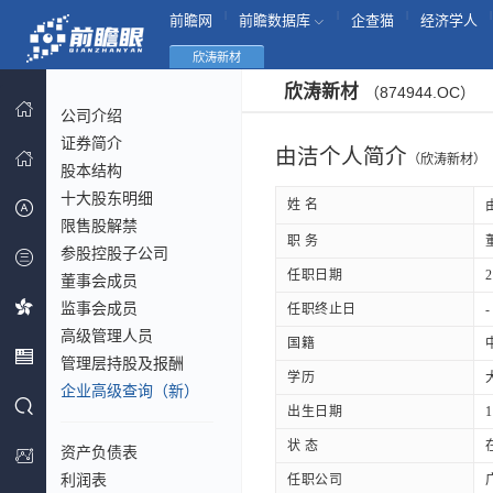
|
|
|
|
前瞻网
前瞻数据库
企查猫
经济学人
欣涛新材
欣涛新材
（874944.OC）
公司介绍
证券简介
由洁个人简介
（欣涛新材）
股本结构
十大股东明细
姓 名
限售股解禁
职 务
参股控股子公司
任职日期
2
董事会成员
监事会成员
任职终止日
-
高级管理人员
国籍
管理层持股及报酬
学历
企业高级查询（新）
出生日期
1
状 态
资产负债表
利润表
任职公司