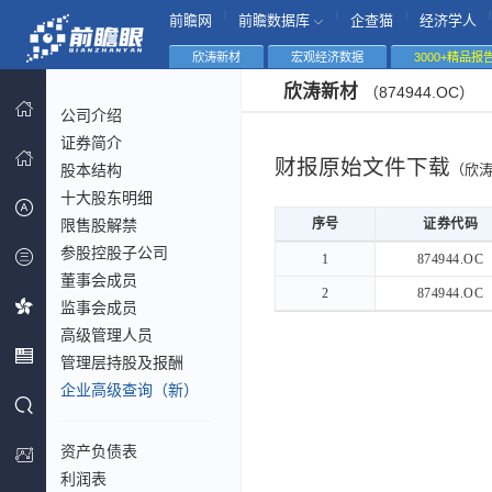
|
|
|
|
前瞻网
前瞻数据库
企查猫
经济学人
欣涛新材
宏观经济数据
3000+精品报
欣涛新材
（874944.OC）
公司介绍
证券简介
财报原始文件下载
股本结构
（欣
十大股东明细
限售股解禁
序号
序号
证券代码
参股控股子公司
序号
证券代码
1
1
874944.OC
董事会成员
2
2
874944.OC
监事会成员
高级管理人员
管理层持股及报酬
企业高级查询（新）
资产负债表
利润表