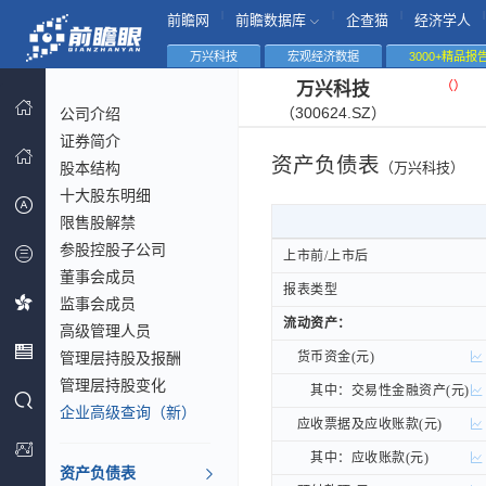
|
|
|
|
前瞻网
前瞻数据库
企查猫
经济学人
万兴科技
宏观经济数据
3000+精品报
（
）
万兴科技
（300624.SZ）
公司介绍
证券简介
资产负债表
股本结构
（万兴科技）
十大股东明细
限售股解禁
参股控股子公司
上市前/上市后
上市前/上市后
董事会成员
报表类型
报表类型
监事会成员
流动资产：
流动资产：
高级管理人员
管理层持股及报酬
货币资金(元)
货币资金(元)
管理层持股变化
其中：交易性金融资产(元)
其中：交易性金融资产(元)
企业高级查询（新）
应收票据及应收账款(元)
应收票据及应收账款(元)
其中：应收账款(元)
其中：应收账款(元)
资产负债表