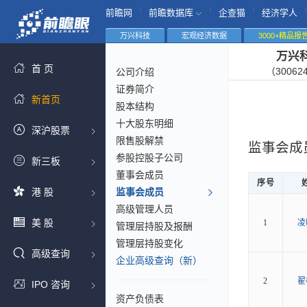
|
|
|
|
前瞻网
前瞻数据库
企查猫
经济学人
万兴科技
宏观经济数据
3000+精品报
万兴
首 页
（30062
公司介绍
证券简介
新首页
股本结构
十大股东明细
深沪股票
限售股解禁
监事会成
参股控股子公司
新三板
董事会成员
序号
港 股
监事会成员
高级管理人员
美 股
1
凌
管理层持股及报酬
管理层持股变化
高级查询
企业高级查询（新）
2
翟
IPO 咨询
资产负债表