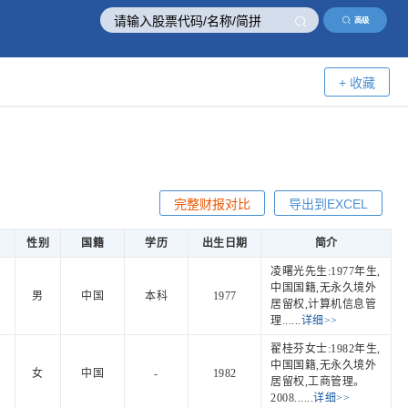
高级
+ 收藏
完整财报对比
导出到EXCEL
性别
国籍
学历
出生日期
简介
凌曙光先生:1977年生,
中国国籍,无永久境外
男
中国
本科
1977
居留权,计算机信息管
理......
详细>>
翟桂芬女士:1982年生,
中国国籍,无永久境外
女
中国
-
1982
居留权,工商管理。
2008......
详细>>