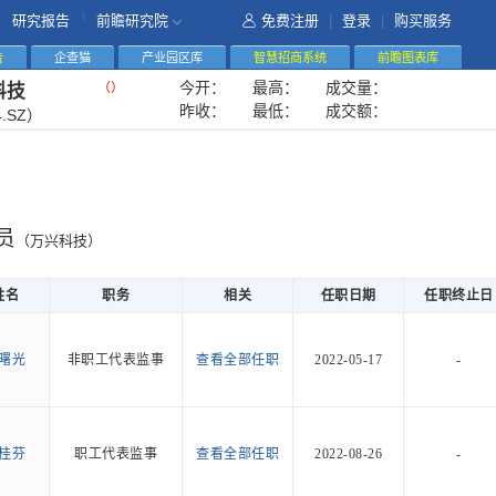
|
研究报告
前瞻研究院
免费注册
|
登录
|
购买服务
告
企查猫
产业园区库
智慧招商系统
前瞻图表库
今开：
最高：
成交量：
（
）
科技
昨收：
最低：
成交额：
4.SZ）
员
（万兴科技）
姓名
职务
相关
任职日期
任职终止日
曙光
非职工代表监事
查看全部任职
2022-05-17
-
桂芬
职工代表监事
查看全部任职
2022-08-26
-