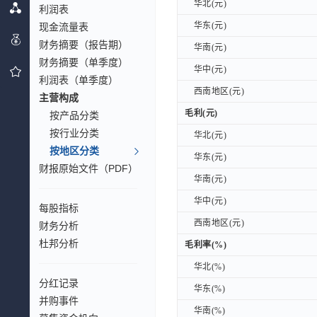
华北(元)
华北(元)
利润表
华东(元)
华东(元)
现金流量表
财务摘要（报告期）
华南(元)
华南(元)
财务摘要（单季度）
华中(元)
华中(元)
利润表（单季度）
西南地区(元)
西南地区(元)
主营构成
毛利(元)
毛利(元)
按产品分类
按行业分类
华北(元)
华北(元)
按地区分类
华东(元)
华东(元)
财报原始文件（PDF）
华南(元)
华南(元)
华中(元)
华中(元)
每股指标
西南地区(元)
西南地区(元)
财务分析
杜邦分析
毛利率(%)
毛利率(%)
华北(%)
华北(%)
分红记录
华东(%)
华东(%)
并购事件
华南(%)
华南(%)