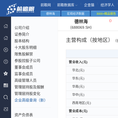
|
|
|
|
前瞻网
前瞻数据库
企查猫
经济学人
德林海
宏观经济数据
3000+精品报告
（
）
德林海
（688069.SH）
公司介绍
证券简介
主营构成（按地区）
股本结构
（
十大股东明细
限售股解禁
参股控股子公司
营业收入(元)
营业收入(元)
董事会成员
华北(元)
华北(元)
监事会成员
华东(元)
华东(元)
高级管理人员
管理层持股及报酬
华南(元)
华南(元)
管理层持股变化
华中(元)
华中(元)
企业高级查询（新）
西南地区(元)
西南地区(元)
营业成本(元)
营业成本(元)
资产负债表