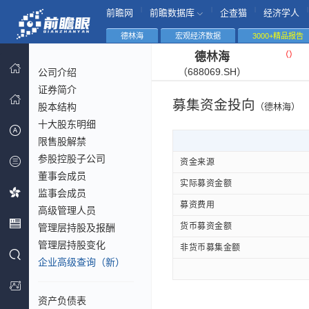
|
|
|
|
前瞻网
前瞻数据库
企查猫
经济学人
德林海
宏观经济数据
3000+精品报告
（
）
德林海
（688069.SH）
公司介绍
证券简介
募集资金投向
股本结构
（德林海）
十大股东明细
限售股解禁
参股控股子公司
资金来源
董事会成员
实际募资金额
监事会成员
募资费用
高级管理人员
货币募资金额
管理层持股及报酬
管理层持股变化
非货币募集金额
企业高级查询（新）
资产负债表