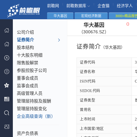
|
|
|
|
前瞻网
前瞻数据库
企查猫
经济学人
华大基因
宏观经济数据
3000+精品报
（
）
华大基因
（300676.SZ）
公司介绍
证券简介
证券简介
股本结构
（华大基因）
十大股东明细
限售股解禁
证券代码
3
参股控股子公司
证券名称
董事会成员
ISIN代码
C
监事会成员
SEDOL代码
高级管理人员
证券类型
管理层持股及报酬
管理层持股变化
曾用名
企业高级查询（新）
上市时间
2
上市国家/地区
资产负债表