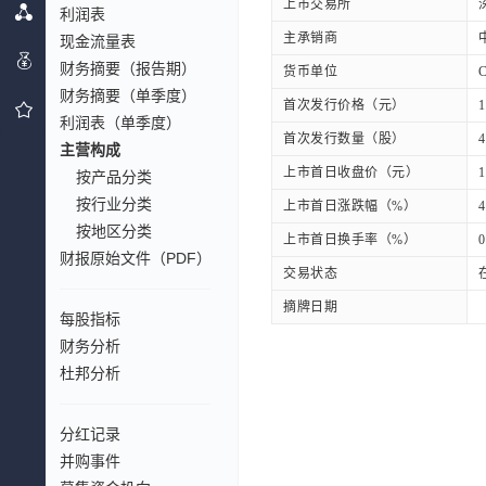
上市交易所
利润表
主承销商
现金流量表
财务摘要（报告期）
货币单位
财务摘要（单季度）
首次发行价格（元）
1
利润表（单季度）
首次发行数量（股）
4
主营构成
上市首日收盘价（元）
1
按产品分类
按行业分类
上市首日涨跌幅（%）
4
按地区分类
上市首日换手率（%）
0
财报原始文件（PDF）
交易状态
摘牌日期
每股指标
财务分析
杜邦分析
分红记录
并购事件