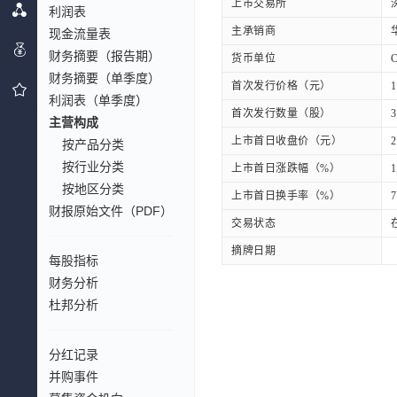
上市交易所
利润表
主承销商
现金流量表
财务摘要（报告期）
货币单位
财务摘要（单季度）
首次发行价格（元）
1
利润表（单季度）
首次发行数量（股）
3
主营构成
上市首日收盘价（元）
2
按产品分类
按行业分类
上市首日涨跌幅（%）
1
按地区分类
上市首日换手率（%）
7
财报原始文件（PDF）
交易状态
摘牌日期
每股指标
财务分析
杜邦分析
分红记录
并购事件