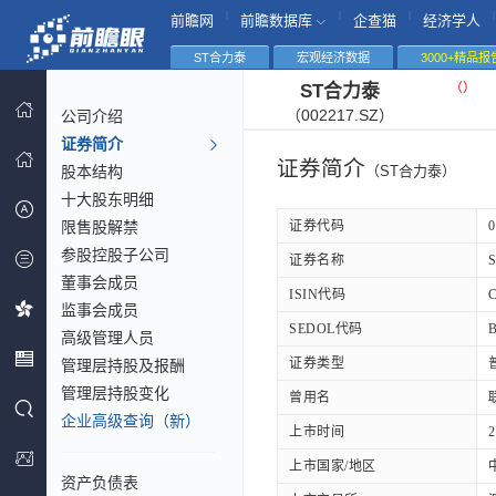
|
|
|
|
前瞻网
前瞻数据库
企查猫
经济学人
ST合力泰
宏观经济数据
3000+精品报
（
）
ST合力泰
（002217.SZ）
公司介绍
证券简介
证券简介
股本结构
（ST合力泰）
十大股东明细
限售股解禁
证券代码
0
参股控股子公司
证券名称
董事会成员
ISIN代码
监事会成员
SEDOL代码
高级管理人员
证券类型
管理层持股及报酬
管理层持股变化
曾用名
企业高级查询（新）
上市时间
2
上市国家/地区
资产负债表