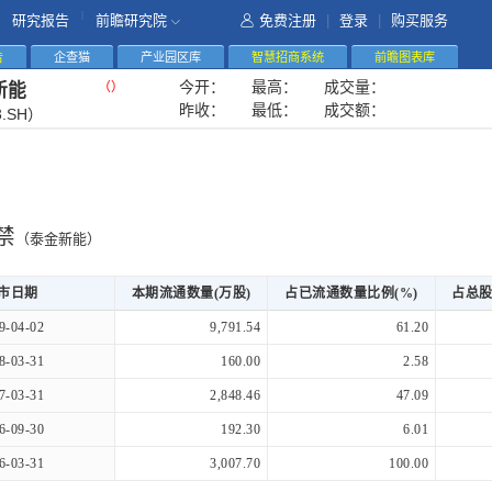
|
研究报告
前瞻研究院
免费注册
|
登录
|
购买服务
告
企查猫
产业园区库
智慧招商系统
前瞻图表库
今开：
最高：
成交量：
（
）
新能
昨收：
最低：
成交额：
3.SH）
禁
（泰金新能）
市日期
本期流通数量(万股)
占已流通数量比例(%)
占总股
9-04-02
9,791.54
61.20
8-03-31
160.00
2.58
7-03-31
2,848.46
47.09
6-09-30
192.30
6.01
6-03-31
3,007.70
100.00