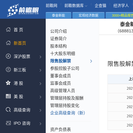
|
|
|
|
前瞻网
前瞻数据库
企查猫
经济学人
泰金新能
宏观经济数据
3000+精品报
泰金
首 页
（68881
公司介绍
证券简介
新首页
股本结构
十大股东明细
深沪股票
限售股解禁
限售股解
参股控股子公司
新三板
董事会成员
上
港 股
监事会成员
202
高级管理人员
美 股
管理层持股及报酬
202
管理层持股变化
202
高级查询
企业高级查询（新）
202
IPO 咨询
202
资产负债表