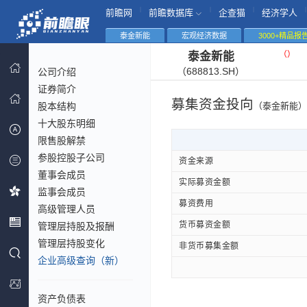
|
|
|
|
前瞻网
前瞻数据库
企查猫
经济学人
泰金新能
宏观经济数据
3000+精品报
（
）
泰金新能
（688813.SH）
公司介绍
证券简介
募集资金投向
股本结构
（泰金新能）
十大股东明细
限售股解禁
参股控股子公司
资金来源
董事会成员
实际募资金额
监事会成员
募资费用
高级管理人员
货币募资金额
管理层持股及报酬
管理层持股变化
非货币募集金额
企业高级查询（新）
资产负债表