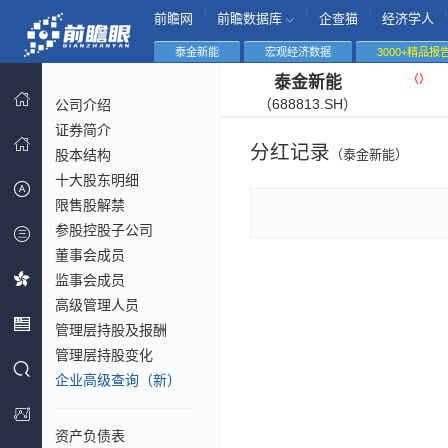
|
|
|
|
前瞻网
前瞻数据库
企查猫
经济学人
泰金新能
宏观经济数据
3000+精品报
（
）
泰金新能
（688813.SH）
公司介绍
证券简介
分红记录
股本结构
（泰金新能）
十大股东明细
限售股解禁
参股控股子公司
董事会成员
监事会成员
高级管理人员
管理层持股及报酬
管理层持股变化
企业高级查询（新）
资产负债表