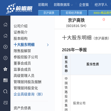
|
|
|
|
前瞻网
前瞻数据库
企查猫
经济学人
京沪高铁
宏观经济数据
3000+精品报
（
）
京沪高铁
（601816.SH）
公司介绍
证券简介
十大股东明细
股本结构
（京沪高铁）
十大股东明细
2026年一季报
限售股解禁
参股控股子公司
股
东
董事会成员
股东性质
名
监事会成员
称
高级管理人员
中
管理层持股及报酬
国
管理层持股变化
铁
路
企业高级查询（新）
投
资
投资公司
集
资产负债表
团