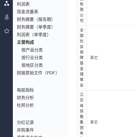
利润表
有
限
现金流量表
公
财务摘要（报告期）
司
财务摘要（单季度）
全
利润表（单季度）
国
社
主营构成
会
按产品分类
保
按行业分类
障
其它
基
按地区分类
金
财报原始文件（PDF）
理
事
会
每股指标
江
财务分析
苏
杜邦分析
省
铁
路
分红记录
集
其它
团
并购事件
有