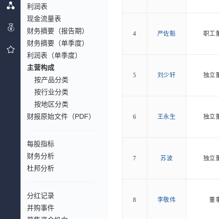
利润表
现金流量表
财务摘要（报告期）
4
严佐魁
职工
财务摘要（单季度）
利润表（单季度）
主营构成
5
刘少轩
独立
按产品分类
按行业分类
按地区分类
财报原始文件（PDF）
6
王永生
独立
每股指标
财务分析
7
苏波
独立
杜邦分析
分红记录
8
李敬伟
董
并购事件