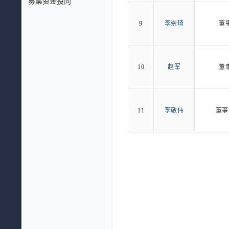
募集资金投向
9
李崇琦
董
10
赵军
董
11
李敬伟
董事