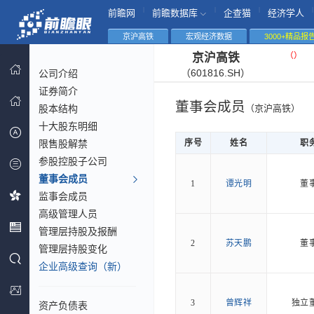
|
|
|
|
前瞻网
前瞻数据库
企查猫
经济学人
京沪高铁
宏观经济数据
3000+精品报
（
）
京沪高铁
（601816.SH）
公司介绍
证券简介
董事会成员
股本结构
（京沪高铁）
十大股东明细
限售股解禁
序号
姓名
职
参股控股子公司
董事会成员
1
谭光明
董
监事会成员
高级管理人员
管理层持股及报酬
2
苏天鹏
董
管理层持股变化
企业高级查询（新）
3
曾辉祥
独立
资产负债表