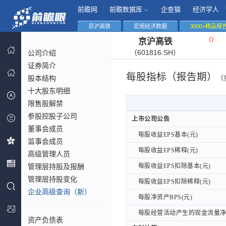
|
|
|
|
前瞻网
前瞻数据库
企查猫
经济学人
京沪高铁
宏观经济数据
3000+精品报
（
）
京沪高铁
（601816.SH）
公司介绍
证券简介
每股指标（报告期）
股本结构
（
十大股东明细
限售股解禁
参股控股子公司
上市公司公告
上市公司公告
董事会成员
每股收益EPS基本(元)
每股收益EPS基本(元)
监事会成员
每股收益EPS稀释(元)
每股收益EPS稀释(元)
高级管理人员
管理层持股及报酬
每股收益EPS扣除基本(元)
每股收益EPS扣除基本(元)
管理层持股变化
每股收益EPS扣除稀释(元)
每股收益EPS扣除稀释(元)
企业高级查询（新）
每股净资产BPS(元)
每股净资产BPS(元)
每股经营活动产生的现金流量净额
每股经营活动产生的现金流量净额
资产负债表