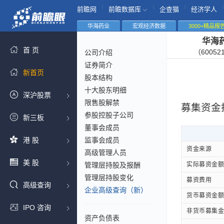
|
|
|
|
前瞻网
前瞻数据库
企查猫
经济学人
华海药业
宏观经济数据
3000+精品报
华海
首 页
（60052
公司介绍
证券简介
新首页
股本结构
十大股东明细
深沪股票
限售股解禁
募集资金
参股控股子公司
新三板
董事会成员
港 股
监事会成员
资金来源
高级管理人员
美 股
管理层持股及报酬
实际募资金额
管理层持股变化
募资费用
高级查询
企业高级查询（新）
货币募资金额
IPO 咨询
非货币募集金
资产负债表