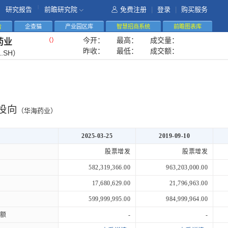
|
研究报告
前瞻研究院
免费注册
|
登录
|
购买服务
告
企查猫
产业园区库
智慧招商系统
前瞻图表库
今开：
最高：
成交量：
（
）
药业
昨收：
最低：
成交额：
1.SH）
投向
（华海药业）
2025-03-25
2019-09-10
股票增发
股票增发
582,319,366.00
963,203,000.00
17,680,629.00
21,796,963.00
599,999,995.00
984,999,964.00
额
-
-