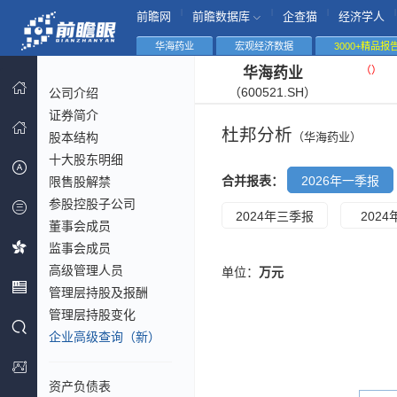
|
|
|
|
前瞻网
前瞻数据库
企查猫
经济学人
华海药业
宏观经济数据
3000+精品报
（
）
华海药业
（600521.SH）
公司介绍
证券简介
杜邦分析
股本结构
（华海药业）
十大股东明细
合并报表：
2026年一季报
限售股解禁
参股控股子公司
2024年三季报
202
董事会成员
监事会成员
高级管理人员
单位：
万元
管理层持股及报酬
管理层持股变化
企业高级查询（新）
资产负债表