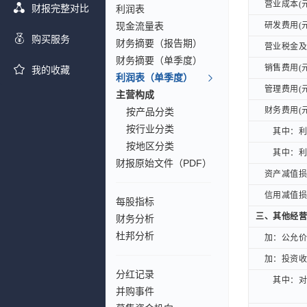
营业成本(元
营业成本(元
财报完整对比
利润表
现金流量表
研发费用(元
研发费用(元
购买服务
财务摘要（报告期）
营业税金及附
营业税金及附
财务摘要（单季度）
销售费用(元
销售费用(元
我的收藏
利润表（单季度）
管理费用(元
管理费用(元
主营构成
财务费用(元
财务费用(元
按产品分类
按行业分类
其中：利息
其中：利息
按地区分类
其中：利息
其中：利息
财报原始文件（PDF）
资产减值损失
资产减值损失
信用减值损失
信用减值损失
每股指标
三、其他经营
三、其他经营
财务分析
杜邦分析
加：公允价值
加：公允价值
加：投资收益
加：投资收益
分红记录
其中：对联
其中：对联
并购事件