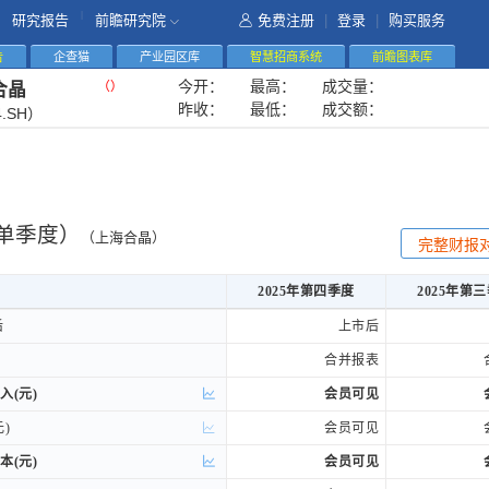
|
研究报告
前瞻研究院
免费注册
|
登录
|
购买服务
告
企查猫
产业园区库
智慧招商系统
前瞻图表库
今开：
最高：
成交量：
（
）
合晶
昨收：
最低：
成交额：
4.SH）
单季度）
（上海合晶）
完整财报
2025年第四季度
2025年第
2025年第四季度
2025年第
后
后
上市后
合并报表
入(元)
入(元)
会员可见
)
)
会员可见
本(元)
本(元)
会员可见