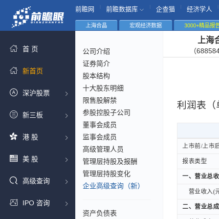
|
|
|
|
前瞻网
前瞻数据库
企查猫
经济学人
上海合晶
宏观经济数据
3000+精品报
上海
首 页
（68858
公司介绍
证券简介
新首页
股本结构
十大股东明细
深沪股票
限售股解禁
利润表（
参股控股子公司
新三板
董事会成员
港 股
监事会成员
上市前/上市
上市前/上市
高级管理人员
美 股
管理层持股及报酬
报表类型
报表类型
管理层持股变化
一、营业总收
一、营业总收
高级查询
企业高级查询（新）
营业收入(元
营业收入(元
IPO 咨询
二、营业总成
二、营业总成
资产负债表