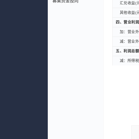
募集资金投向
汇兑收益(元
汇兑收益(元
其他收益(元
其他收益(元
四、营业利润
四、营业利润
加：营业外收
加：营业外收
减：营业外支
减：营业外支
五、利润总额
五、利润总额
减：所得税费
减：所得税费
六、净利润(元
六、净利润(元
(一)按经营
(一)按经营
持续经营净
持续经营净
(二)按所有
(二)按所有
归属于母公
归属于母公
扣除非经常性
扣除非经常性
七、每股收益
七、每股收益
一、基本每股
一、基本每股