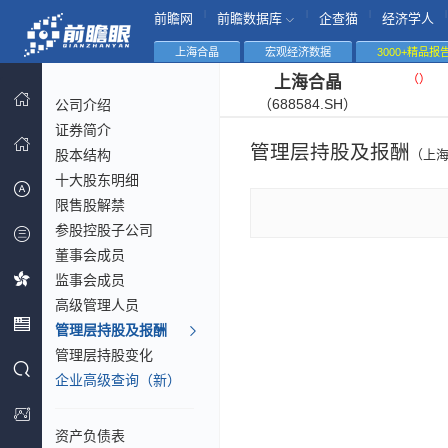
|
|
|
|
前瞻网
前瞻数据库
企查猫
经济学人
上海合晶
宏观经济数据
3000+精品报
（
）
上海合晶
（688584.SH）
公司介绍
证券简介
管理层持股及报酬
股本结构
（上
十大股东明细
限售股解禁
参股控股子公司
董事会成员
监事会成员
高级管理人员
管理层持股及报酬
管理层持股变化
企业高级查询（新）
资产负债表