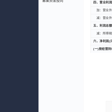
募集资金投向
四、营业利润
四、营业利润
加：营业外收
加：营业外收
减：营业外支
减：营业外支
五、利润总额
五、利润总额
减：所得税费
减：所得税费
六、净利润(元
六、净利润(元
(一)按经营
(一)按经营
持续经营净
持续经营净
(二)按所有
(二)按所有
归属于母公
归属于母公
少数股东损
少数股东损
扣除非经常性
扣除非经常性
七、每股收益
七、每股收益
一、基本每股
一、基本每股
二、稀释每股
二、稀释每股