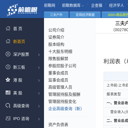
|
|
|
|
前瞻网
前瞻数据库
企查猫
经济学人
三夫户外
宏观经济数据
3000+精品报
三夫
首 页
（00278
公司介绍
证券简介
新首页
股本结构
十大股东明细
深沪股票
限售股解禁
利润表（
参股控股子公司
新三板
董事会成员
港 股
监事会成员
上市前/上市
上市前/上市
高级管理人员
美 股
管理层持股及报酬
报表类型
报表类型
管理层持股变化
一、营业总收
一、营业总收
高级查询
企业高级查询（新）
营业收入(元
营业收入(元
IPO 咨询
二、营业总成
二、营业总成
资产负债表