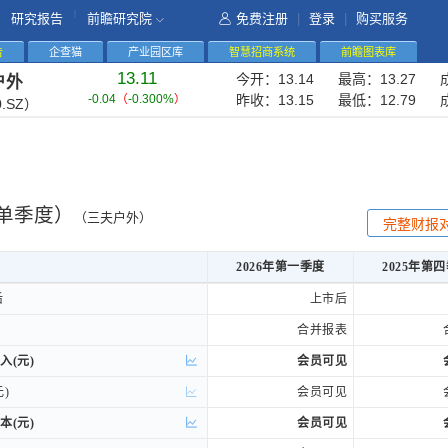
|
研究报告
前瞻研究院
免费注册
|
登录
|
购买服务
告
企查猫
产业园区库
智慧招商系统
前瞻图表库
13.11
今开：
13.14
最高：
13.27
户外
-0.04
（
-0.300%
）
昨收：
13.15
最低：
12.79
0.SZ）
单季度）
（三夫户外）
完整财报
2026年第一季度
2025年第
2026年第一季度
2025年第
后
后
上市后
合并报表
入(元)
入(元)
会员可见
)
)
会员可见
本(元)
本(元)
会员可见