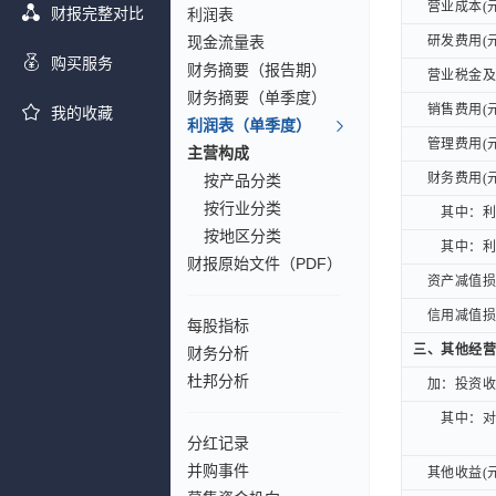
营业成本(元
营业成本(元
财报完整对比
利润表
现金流量表
研发费用(元
研发费用(元
购买服务
财务摘要（报告期）
营业税金及附
营业税金及附
财务摘要（单季度）
销售费用(元
销售费用(元
我的收藏
利润表（单季度）
管理费用(元
管理费用(元
主营构成
财务费用(元
财务费用(元
按产品分类
按行业分类
其中：利息
其中：利息
按地区分类
其中：利息
其中：利息
财报原始文件（PDF）
资产减值损失
资产减值损失
信用减值损失
信用减值损失
每股指标
三、其他经营
三、其他经营
财务分析
杜邦分析
加：投资收益
加：投资收益
其中：对联
其中：对联
分红记录
并购事件
其他收益(元
其他收益(元