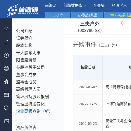
|
|
|
|
前瞻网
前瞻数据库
企查猫
经济学人
三夫户外
宏观经济数据
3000+精品报
（
）
三夫户外
（002780.SZ）
公司介绍
证券简介
并购事件
股本结构
（三夫户外）
十大股东明细
限售股解禁
参股控股子公司
披露日期
董事会成员
监事会成员
2023-08-02
克拉特慕森(北
高级管理人员
管理层持股及报酬
管理层持股变化
2022-11-25
上海飞蛙商贸有
企业高级查询（新）
安徽三夫易企购
2022-06-23
名)
资产负债表