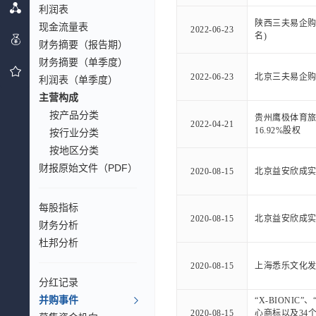
利润表
陕西三夫易企购
现金流量表
2022-06-23
名)
财务摘要（报告期）
财务摘要（单季度）
2022-06-23
北京三夫易企
利润表（单季度）
主营构成
按产品分类
贵州鹰极体育
2022-04-21
16.92%股权
按行业分类
按地区分类
财报原始文件（PDF）
2020-08-15
北京益安欣成
每股指标
2020-08-15
北京益安欣成实
财务分析
杜邦分析
2020-08-15
上海悉乐文化
分红记录
并购事件
“X-BIONIC”
2020-08-15
心商标以及34