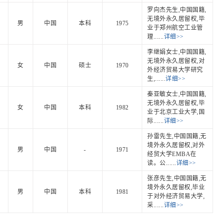
罗向杰先生,中国国籍,
无境外永久居留权,毕
男
中国
本科
1975
业于郑州航空工业管
理......
详细>>
李继娟女士,中国国籍,
无境外永久居留权,对
女
中国
硕士
1970
外经济贸易大学研究
生,......
详细>>
秦亚敏女士,中国国籍,
无境外永久居留权,毕
女
中国
本科
1982
业于北京工业大学,国
际......
详细>>
孙雷先生,中国国籍,无
境外永久居留权,对外
男
中国
-
1971
经贸大学EMBA在
读。公......
详细>>
张彦先生,中国国籍,无
境外永久居留权,毕业
男
中国
本科
1981
于对外经济贸易大学,
采......
详细>>