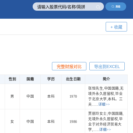
高级
+ 收藏
完整财报对比
导出到EXCEL
性别
国籍
学历
出生日期
简介
张恒先生,中国国籍,无
境外永久居留权,毕业
男
中国
本科
1970
于北京大学,本科。三
夫......
详细>>
贾丽玲女士,中国国籍,
无境外永久居留权,毕
女
中国
本科
1986
业于对外经济贸易大
学,......
详细>>