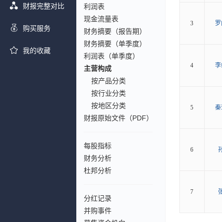
财报完整对比
利润表
现金流量表
3
罗
购买服务
财务摘要（报告期）
财务摘要（单季度）
我的收藏
利润表（单季度）
4
李
主营构成
按产品分类
按行业分类
按地区分类
5
秦
财报原始文件（PDF）
每股指标
6
财务分析
杜邦分析
7
分红记录
并购事件