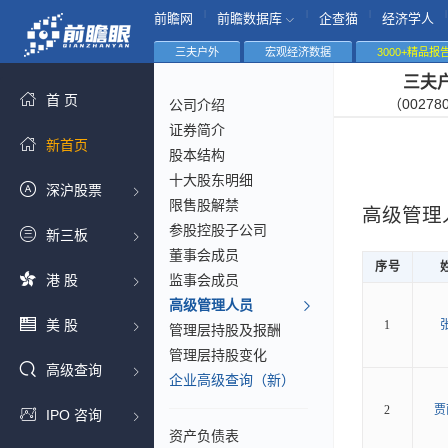
|
|
|
|
前瞻网
前瞻数据库
企查猫
经济学人
三夫户外
宏观经济数据
3000+精品报
三夫
首 页
（00278
公司介绍
证券简介
新首页
股本结构
十大股东明细
深沪股票
限售股解禁
高级管理
参股控股子公司
新三板
董事会成员
序号
港 股
监事会成员
高级管理人员
美 股
1
管理层持股及报酬
管理层持股变化
高级查询
企业高级查询（新）
2
贾
IPO 咨询
资产负债表