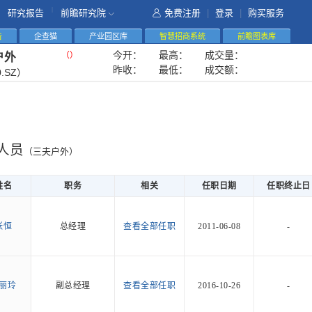
|
研究报告
前瞻研究院
免费注册
|
登录
|
购买服务
告
企查猫
产业园区库
智慧招商系统
前瞻图表库
今开：
最高：
成交量：
（
）
户外
昨收：
最低：
成交额：
0.SZ）
人员
（三夫户外）
姓名
职务
相关
任职日期
任职终止日
张恒
总经理
查看全部任职
2011-06-08
-
丽玲
副总经理
查看全部任职
2016-10-26
-