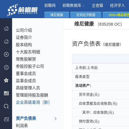
|
|
|
|
前瞻网
前瞻数据库
企查猫
经济学人
维尼健康
宏观经济数据
3000+精品报
维尼健康
（835208.OC）
公司介绍
证券简介
资产负债表
股本结构
（维尼健康）
十大股东明细
限售股解禁
参股控股子公司
上市前/上市后
上市前/上市后
董事会成员
报表类型
报表类型
监事会成员
流动资产：
流动资产：
高级管理人员
管理层持股及报酬
货币资金(元)
货币资金(元)
企业高级查询（新）
应收票据及应收账款(元)
应收票据及应收账款(元)
其中：应收账款(元)
其中：应收账款(元)
资产负债表
预付款项(元)
预付款项(元)
利润表