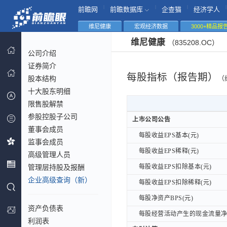
|
|
|
|
前瞻网
前瞻数据库
企查猫
经济学人
维尼健康
宏观经济数据
3000+精品报
维尼健康
（835208.OC）
公司介绍
证券简介
每股指标（报告期）
股本结构
（
十大股东明细
限售股解禁
参股控股子公司
上市公司公告
上市公司公告
董事会成员
每股收益EPS基本(元)
每股收益EPS基本(元)
监事会成员
每股收益EPS稀释(元)
每股收益EPS稀释(元)
高级管理人员
管理层持股及报酬
每股收益EPS扣除基本(元)
每股收益EPS扣除基本(元)
企业高级查询（新）
每股收益EPS扣除稀释(元)
每股收益EPS扣除稀释(元)
每股净资产BPS(元)
每股净资产BPS(元)
资产负债表
每股经营活动产生的现金流量净额
每股经营活动产生的现金流量净额
利润表