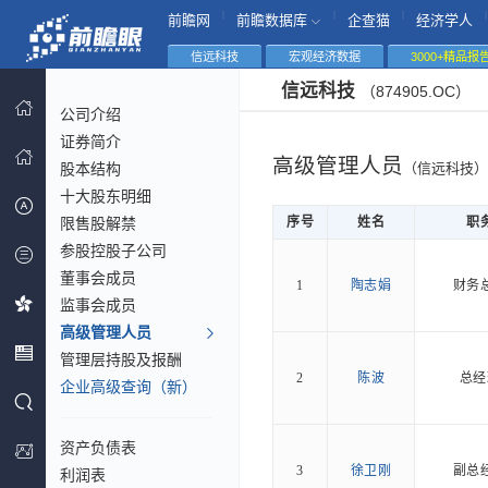
|
|
|
|
前瞻网
前瞻数据库
企查猫
经济学人
信远科技
宏观经济数据
3000+精品报
信远科技
（874905.OC）
公司介绍
证券简介
高级管理人员
股本结构
（信远科技）
十大股东明细
限售股解禁
序号
姓名
职
参股控股子公司
董事会成员
1
陶志娟
财务
监事会成员
高级管理人员
管理层持股及报酬
2
陈波
总经
企业高级查询（新）
资产负债表
3
徐卫刚
副总
利润表