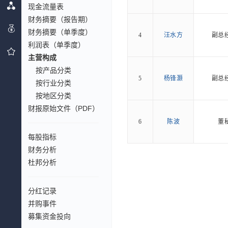
现金流量表
财务摘要（报告期）
财务摘要（单季度）
4
汪水方
副总
利润表（单季度）
主营构成
按产品分类
5
杨锋灏
副总
按行业分类
按地区分类
财报原始文件（PDF）
6
陈波
董
每股指标
财务分析
杜邦分析
分红记录
并购事件
募集资金投向