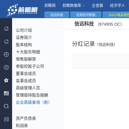
|
|
|
|
前瞻网
前瞻数据库
企查猫
经济学人
信远科技
宏观经济数据
3000+精品报
信远科技
（874905.OC）
公司介绍
证券简介
分红记录
股本结构
（信远科技）
十大股东明细
限售股解禁
参股控股子公司
董事会成员
监事会成员
高级管理人员
管理层持股及报酬
企业高级查询（新）
资产负债表
利润表