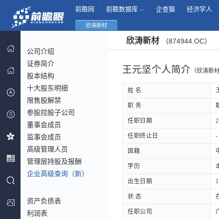
|
|
|
|
前瞻网
前瞻数据库
企查猫
经济学人
欣涛新材
欣涛新材
（874944.OC）
公司介绍
证券简介
王元坚个人简介
（欣涛新
股本结构
十大股东明细
姓 名
限售股解禁
职 务
参股控股子公司
任职日期
2
董事会成员
任职终止日
-
监事会成员
高级管理人员
国籍
管理层持股及报酬
学历
企业高级查询（新）
出生日期
1
状 态
资产负债表
任职公司
利润表