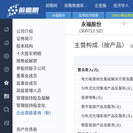
|
|
|
|
前瞻网
前瞻数据库
企查猫
经济学人
永福股份
宏观经济数据
3000+精品报
（
）
永福股份
（300712.SZ）
公司介绍
证券简介
主营构成（按产品）
股本结构
（
十大股东明细
限售股解禁
参股控股子公司
营业收入(元)
营业收入(元)
董事会成员
电力能源综合集成解决方案及服务
电力能源综合集成解决方案及服务
监事会成员
分布式光伏集成产品及服务(元)
分布式光伏集成产品及服务(元)
高级管理人员
管理层持股及报酬
能源销售(元)
能源销售(元)
管理层持股变化
数字能源产品及服务(元)
数字能源产品及服务(元)
企业高级查询（新）
分布式光储系统产品及服务(元)
分布式光储系统产品及服务(元)
数智能源产品及服务(元)
数智能源产品及服务(元)
资产负债表