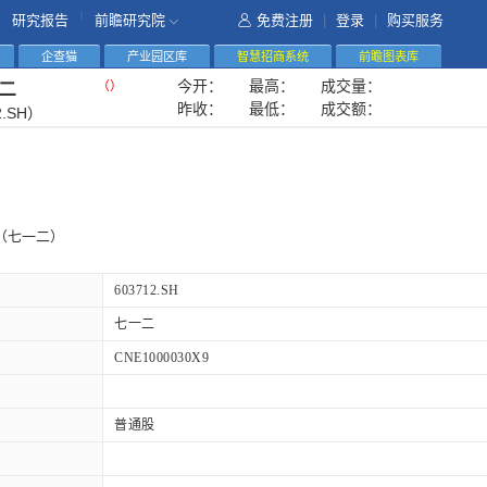
|
研究报告
前瞻研究院
免费注册
|
登录
|
购买服务
企查猫
产业园区库
智慧招商系统
前瞻图表库
今开：
最高：
成交量：
（
）
二
昨收：
最低：
成交额：
2.SH）
（七一二）
603712.SH
七一二
CNE1000030X9
普通股