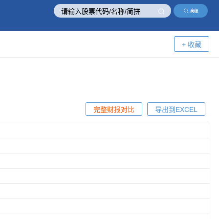
高级
+ 收藏
完整财报对比
导出到EXCEL