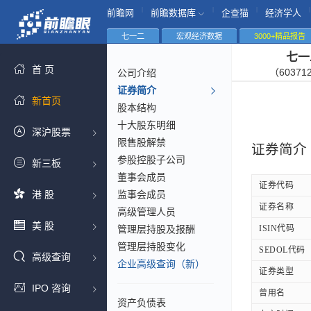
|
|
|
|
前瞻网
前瞻数据库
企查猫
经济学人
七一二
宏观经济数据
3000+精品报告
七一
首 页
（60371
公司介绍
证券简介
新首页
股本结构
十大股东明细
深沪股票
限售股解禁
证券简介
参股控股子公司
新三板
董事会成员
证券代码
港 股
监事会成员
证券名称
高级管理人员
美 股
管理层持股及报酬
ISIN代码
管理层持股变化
SEDOL代码
高级查询
企业高级查询（新）
证券类型
IPO 咨询
曾用名
资产负债表