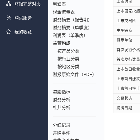
上市时间
财报完整对比
利润表
上市国家/地
现金流量表
购买服务
财务摘要（报告期）
上市交易所
财务摘要（单季度）
主承销商
我的收藏
利润表（单季度）
货币单位
主营构成
首次发行价格
按产品分类
按行业分类
首次发行数量
按地区分类
上市首日收盘
财报原始文件（PDF）
上市首日涨跌
上市首日换手
每股指标
交易状态
财务分析
杜邦分析
摘牌日期
分红记录
并购事件