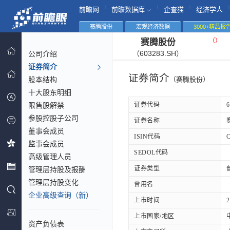
|
|
|
|
前瞻网
前瞻数据库
企查猫
经济学人
赛腾股份
宏观经济数据
3000+精品报
（
）
赛腾股份
（603283.SH）
公司介绍
证券简介
证券简介
股本结构
（赛腾股份）
十大股东明细
限售股解禁
证券代码
6
参股控股子公司
证券名称
董事会成员
ISIN代码
监事会成员
SEDOL代码
高级管理人员
证券类型
管理层持股及报酬
管理层持股变化
曾用名
企业高级查询（新）
上市时间
2
上市国家/地区
资产负债表