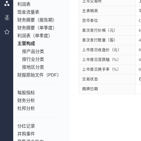
上市交易所
利润表
主承销商
现金流量表
财务摘要（报告期）
货币单位
财务摘要（单季度）
首次发行价格（元）
6
利润表（单季度）
首次发行数量（股）
4
主营构成
上市首日收盘价（元）
9
按产品分类
按行业分类
上市首日涨跌幅（%）
4
按地区分类
上市首日换手率（%）
0
财报原始文件（PDF）
交易状态
摘牌日期
每股指标
财务分析
杜邦分析
分红记录
并购事件