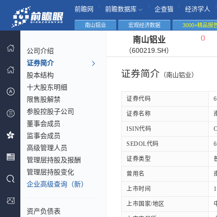
|
|
|
|
前瞻网
前瞻数据库
企查猫
经济学人
南山铝业
宏观经济数据
3000+精品报
（
）
南山铝业
（600219.SH）
公司介绍
证券简介
证券简介
股本结构
（南山铝业）
十大股东明细
限售股解禁
证券代码
6
参股控股子公司
证券名称
董事会成员
ISIN代码
C
监事会成员
SEDOL代码
6
高级管理人员
证券类型
管理层持股及报酬
管理层持股变化
曾用名
企业高级查询（新）
上市时间
1
上市国家/地区
资产负债表