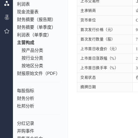
上市交易所
利润表
主承销商
现金流量表
财务摘要（报告期）
货币单位
财务摘要（单季度）
首次发行价格（元）
9
利润表（单季度）
首次发行数量（股）
7
主营构成
上市首日收盘价（元）
1
按产品分类
按行业分类
上市首日涨跌幅（%）
2
按地区分类
上市首日换手率（%）
3
财报原始文件（PDF）
交易状态
摘牌日期
每股指标
财务分析
杜邦分析
分红记录
并购事件