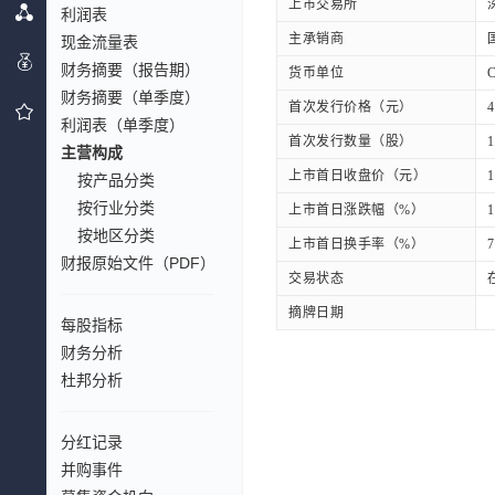
上市交易所
利润表
主承销商
现金流量表
财务摘要（报告期）
货币单位
财务摘要（单季度）
首次发行价格（元）
4
利润表（单季度）
首次发行数量（股）
1
主营构成
上市首日收盘价（元）
1
按产品分类
按行业分类
上市首日涨跌幅（%）
1
按地区分类
上市首日换手率（%）
7
财报原始文件（PDF）
交易状态
摘牌日期
每股指标
财务分析
杜邦分析
分红记录
并购事件