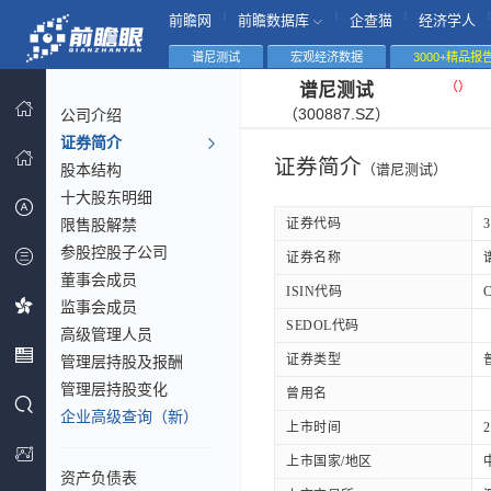
|
|
|
|
前瞻网
前瞻数据库
企查猫
经济学人
谱尼测试
宏观经济数据
3000+精品报
（
）
谱尼测试
（300887.SZ）
公司介绍
证券简介
证券简介
股本结构
（谱尼测试）
十大股东明细
限售股解禁
证券代码
3
参股控股子公司
证券名称
董事会成员
ISIN代码
监事会成员
SEDOL代码
高级管理人员
证券类型
管理层持股及报酬
管理层持股变化
曾用名
企业高级查询（新）
上市时间
2
上市国家/地区
资产负债表