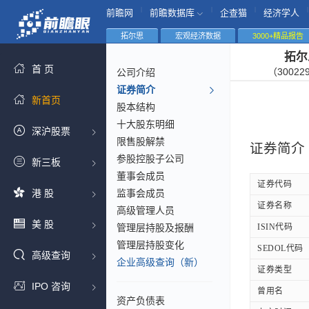
|
|
|
|
前瞻网
前瞻数据库
企查猫
经济学人
拓尔思
宏观经济数据
3000+精品报告
拓尔
首 页
（30022
公司介绍
证券简介
新首页
股本结构
十大股东明细
深沪股票
限售股解禁
证券简介
参股控股子公司
新三板
董事会成员
证券代码
港 股
监事会成员
证券名称
高级管理人员
美 股
管理层持股及报酬
ISIN代码
管理层持股变化
SEDOL代码
高级查询
企业高级查询（新）
证券类型
IPO 咨询
曾用名
资产负债表