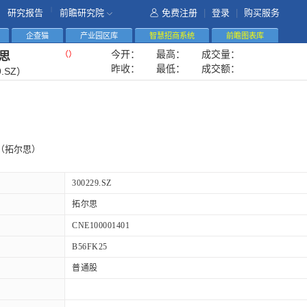
|
研究报告
前瞻研究院
免费注册
|
登录
|
购买服务
企查猫
产业园区库
智慧招商系统
前瞻图表库
今开：
最高：
成交量：
（
）
思
昨收：
最低：
成交额：
9.SZ）
（拓尔思）
300229.SZ
拓尔思
CNE100001401
B56FK25
普通股