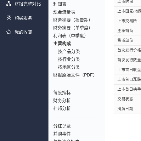
上市时间
财报完整对比
利润表
上市国家/地
现金流量表
购买服务
财务摘要（报告期）
上市交易所
财务摘要（单季度）
主承销商
我的收藏
利润表（单季度）
货币单位
主营构成
首次发行价格
按产品分类
按行业分类
首次发行数量
按地区分类
上市首日收盘
财报原始文件（PDF）
上市首日涨跌
上市首日换手
每股指标
交易状态
财务分析
杜邦分析
摘牌日期
分红记录
并购事件