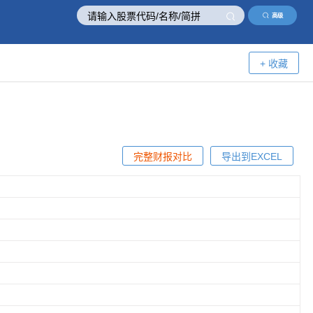
高级
+ 收藏
完整财报对比
导出到EXCEL