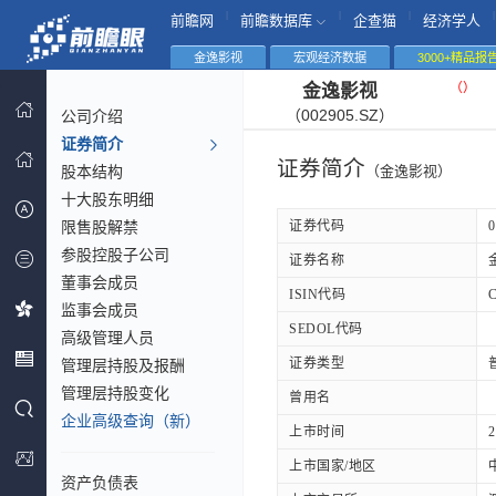
|
|
|
|
前瞻网
前瞻数据库
企查猫
经济学人
金逸影视
宏观经济数据
3000+精品报
（
）
金逸影视
（002905.SZ）
公司介绍
证券简介
证券简介
股本结构
（金逸影视）
十大股东明细
限售股解禁
证券代码
0
参股控股子公司
证券名称
董事会成员
ISIN代码
监事会成员
SEDOL代码
高级管理人员
证券类型
管理层持股及报酬
管理层持股变化
曾用名
企业高级查询（新）
上市时间
2
上市国家/地区
资产负债表