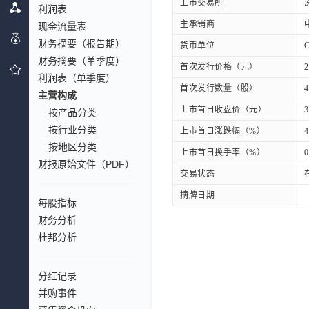
上市交易所
利润表
主承销商
现金流量表
财务摘要（报告期）
货币单位
财务摘要（单季度）
首次发行价格（元）
2
利润表（单季度）
首次发行数量（股）
4
主营构成
上市首日收盘价（元）
3
按产品分类
按行业分类
上市首日涨跌幅（%）
4
按地区分类
上市首日换手率（%）
0
财报原始文件（PDF）
交易状态
摘牌日期
每股指标
财务分析
杜邦分析
分红记录
并购事件