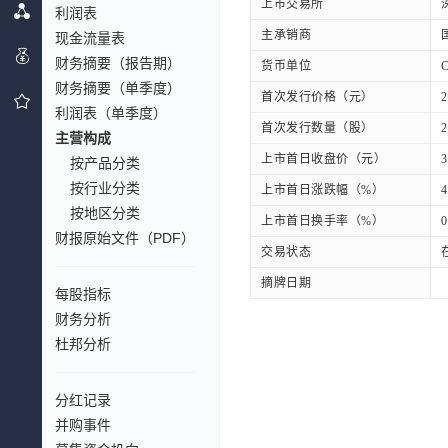
上市交易所
利润表
主承销商
现金流量表
财务摘要（报告期）
货币单位
财务摘要（单季度）
首次发行价格（元）
2
利润表（单季度）
首次发行数量（股）
2
主营构成
上市首日收盘价（元）
3
按产品分类
按行业分类
上市首日涨跌幅（%）
4
按地区分类
上市首日换手率（%）
0
财报原始文件（PDF）
交易状态
摘牌日期
每股指标
财务分析
杜邦分析
分红记录
并购事件