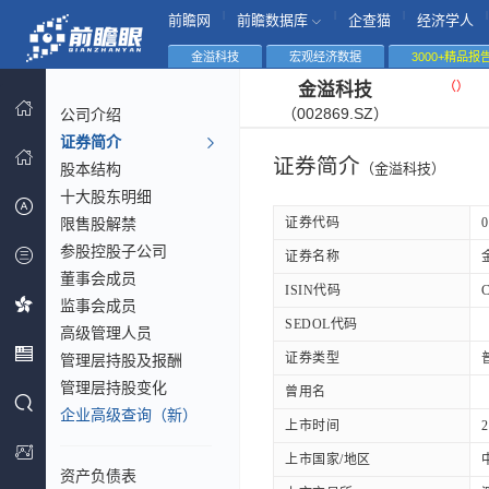
|
|
|
|
前瞻网
前瞻数据库
企查猫
经济学人
金溢科技
宏观经济数据
3000+精品报
（
）
金溢科技
（002869.SZ）
公司介绍
证券简介
证券简介
股本结构
（金溢科技）
十大股东明细
限售股解禁
证券代码
0
参股控股子公司
证券名称
董事会成员
ISIN代码
监事会成员
SEDOL代码
高级管理人员
证券类型
管理层持股及报酬
管理层持股变化
曾用名
企业高级查询（新）
上市时间
2
上市国家/地区
资产负债表