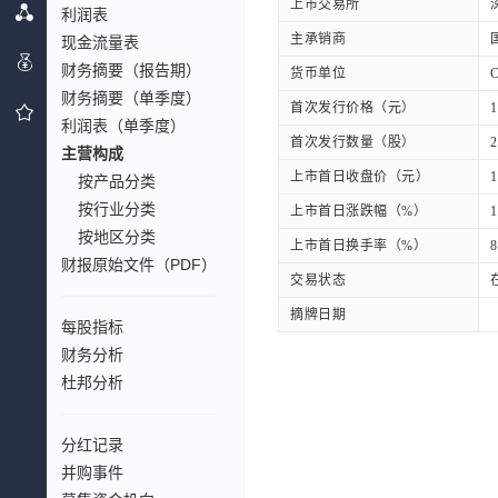
上市交易所
利润表
主承销商
现金流量表
财务摘要（报告期）
货币单位
财务摘要（单季度）
首次发行价格（元）
1
利润表（单季度）
首次发行数量（股）
2
主营构成
上市首日收盘价（元）
1
按产品分类
按行业分类
上市首日涨跌幅（%）
1
按地区分类
上市首日换手率（%）
8
财报原始文件（PDF）
交易状态
摘牌日期
每股指标
财务分析
杜邦分析
分红记录
并购事件