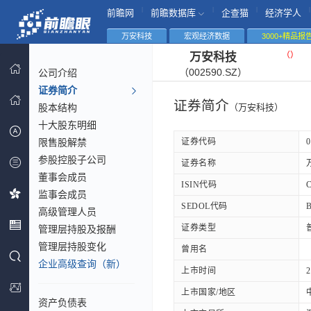
|
|
|
|
前瞻网
前瞻数据库
企查猫
经济学人
万安科技
宏观经济数据
3000+精品报
（
）
万安科技
（002590.SZ）
公司介绍
证券简介
证券简介
股本结构
（万安科技）
十大股东明细
限售股解禁
证券代码
0
参股控股子公司
证券名称
董事会成员
ISIN代码
监事会成员
SEDOL代码
高级管理人员
证券类型
管理层持股及报酬
管理层持股变化
曾用名
企业高级查询（新）
上市时间
2
上市国家/地区
资产负债表