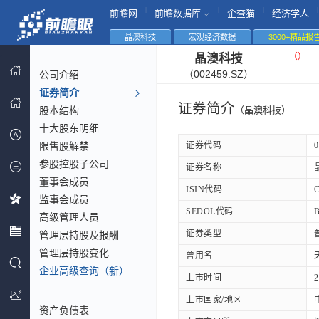
|
|
|
|
前瞻网
前瞻数据库
企查猫
经济学人
晶澳科技
宏观经济数据
3000+精品报
（
）
晶澳科技
（002459.SZ）
公司介绍
证券简介
证券简介
股本结构
（晶澳科技）
十大股东明细
限售股解禁
证券代码
0
参股控股子公司
证券名称
董事会成员
ISIN代码
监事会成员
SEDOL代码
高级管理人员
证券类型
管理层持股及报酬
管理层持股变化
曾用名
企业高级查询（新）
上市时间
2
上市国家/地区
资产负债表