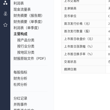
上市交易所
利润表
主承销商
现金流量表
财务摘要（报告期）
货币单位
财务摘要（单季度）
首次发行价格（元）
2
利润表（单季度）
首次发行数量（股）
4
主营构成
上市首日收盘价（元）
3
按产品分类
按行业分类
上市首日涨跌幅（%）
6
按地区分类
上市首日换手率（%）
8
财报原始文件（PDF）
交易状态
摘牌日期
每股指标
财务分析
杜邦分析
分红记录
并购事件