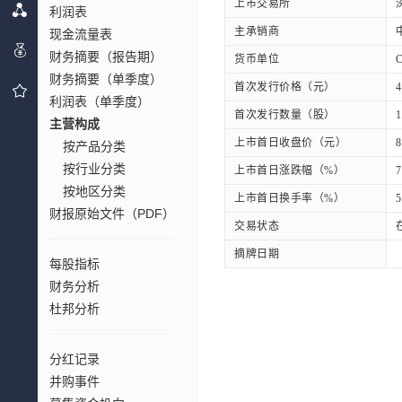
上市交易所
利润表
主承销商
现金流量表
财务摘要（报告期）
货币单位
财务摘要（单季度）
首次发行价格（元）
4
利润表（单季度）
首次发行数量（股）
1
主营构成
上市首日收盘价（元）
8
按产品分类
按行业分类
上市首日涨跌幅（%）
7
按地区分类
上市首日换手率（%）
5
财报原始文件（PDF）
交易状态
摘牌日期
每股指标
财务分析
杜邦分析
分红记录
并购事件