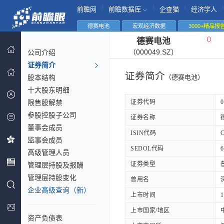
|
|
|
|
前瞻网
前瞻数据库
企查猫
经济学人
德赛电池
宏观经济数据
3000+精品报
（
）
德赛电池
（000049.SZ）
公司介绍
证券简介
证券简介
股本结构
（德赛电池）
十大股东明细
限售股解禁
证券代码
0
参股控股子公司
证券名称
董事会成员
ISIN代码
监事会成员
SEDOL代码
6
高级管理人员
证券类型
管理层持股及报酬
管理层持股变化
曾用名
企业高级查询（新）
上市时间
1
上市国家/地区
资产负债表