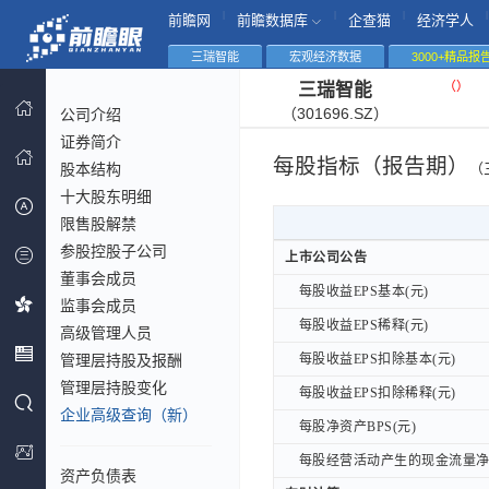
|
|
|
|
前瞻网
前瞻数据库
企查猫
经济学人
三瑞智能
宏观经济数据
3000+精品报
（
）
三瑞智能
（301696.SZ）
公司介绍
证券简介
每股指标（报告期）
股本结构
（
十大股东明细
限售股解禁
参股控股子公司
上市公司公告
上市公司公告
董事会成员
每股收益EPS基本(元)
每股收益EPS基本(元)
监事会成员
每股收益EPS稀释(元)
每股收益EPS稀释(元)
高级管理人员
管理层持股及报酬
每股收益EPS扣除基本(元)
每股收益EPS扣除基本(元)
管理层持股变化
每股收益EPS扣除稀释(元)
每股收益EPS扣除稀释(元)
企业高级查询（新）
每股净资产BPS(元)
每股净资产BPS(元)
每股经营活动产生的现金流量净额
每股经营活动产生的现金流量净额
资产负债表