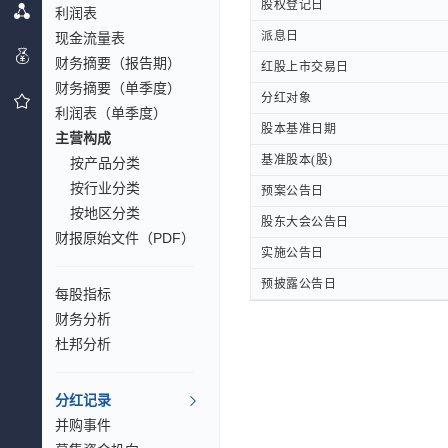
股权登记日
股权登记日
利润表
派息日
派息日
现金流量表
财务摘要（报告期）
红股上市交易日
红股上市交易日
财务摘要（单季度）
分红对象
分红对象
利润表（单季度）
股本基准日期
股本基准日期
主营构成
基准股本(股)
基准股本(股)
按产品分类
按行业分类
预案公告日
预案公告日
按地区分类
股东大会公告日
股东大会公告日
财报原始文件（PDF）
实施公告日
实施公告日
预披露公告日
预披露公告日
每股指标
财务分析
杜邦分析
分红记录
并购事件