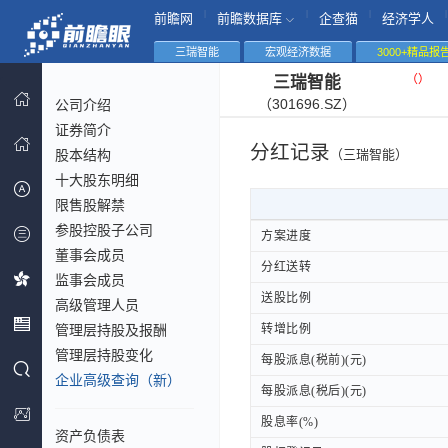
|
|
|
|
前瞻网
前瞻数据库
企查猫
经济学人
三瑞智能
宏观经济数据
3000+精品报
（
）
三瑞智能
（301696.SZ）
公司介绍
证券简介
分红记录
股本结构
（三瑞智能）
十大股东明细
限售股解禁
参股控股子公司
方案进度
方案进度
董事会成员
分红送转
分红送转
监事会成员
送股比例
送股比例
高级管理人员
管理层持股及报酬
转增比例
转增比例
管理层持股变化
每股派息(税前)(元)
每股派息(税前)(元)
企业高级查询（新）
每股派息(税后)(元)
每股派息(税后)(元)
股息率(%)
股息率(%)
资产负债表