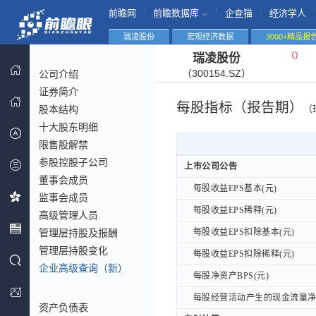
|
|
|
|
前瞻网
前瞻数据库
企查猫
经济学人
瑞凌股份
宏观经济数据
3000+精品报
（
）
瑞凌股份
（300154.SZ）
公司介绍
证券简介
每股指标（报告期）
股本结构
（
十大股东明细
限售股解禁
参股控股子公司
上市公司公告
上市公司公告
董事会成员
每股收益EPS基本(元)
每股收益EPS基本(元)
监事会成员
每股收益EPS稀释(元)
每股收益EPS稀释(元)
高级管理人员
管理层持股及报酬
每股收益EPS扣除基本(元)
每股收益EPS扣除基本(元)
管理层持股变化
每股收益EPS扣除稀释(元)
每股收益EPS扣除稀释(元)
企业高级查询（新）
每股净资产BPS(元)
每股净资产BPS(元)
每股经营活动产生的现金流量净额
每股经营活动产生的现金流量净额
资产负债表