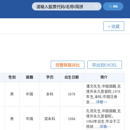
高级
+ 收藏
完整财报对比
导出到EXCEL
性别
国籍
学历
出生日期
简介
潘文先生,中国国籍,无
境外永久居留权,1978
男
中国
本科
1978
年生,本科,中国注册
会......
详细>>
孔亮先生,中国国籍,无
境外永久居留权。
男
中国
双本科
1984
1984年出生,毕业于江
西财......
详细>>