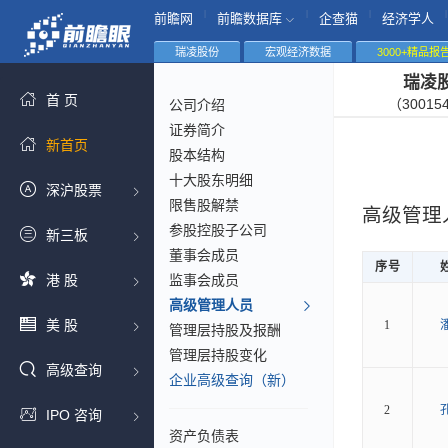
|
|
|
|
前瞻网
前瞻数据库
企查猫
经济学人
瑞凌股份
宏观经济数据
3000+精品报
瑞凌
首 页
（30015
公司介绍
证券简介
新首页
股本结构
十大股东明细
深沪股票
限售股解禁
高级管理
参股控股子公司
新三板
董事会成员
序号
港 股
监事会成员
高级管理人员
美 股
1
管理层持股及报酬
管理层持股变化
高级查询
企业高级查询（新）
2
IPO 咨询
资产负债表