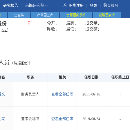
|
研究报告
前瞻研究院
免费注册
|
登录
|
购买服务
告
企查猫
产业园区库
智慧招商系统
前瞻图表库
今开：
最高：
成交量：
（
）
股份
昨收：
最低：
成交额：
4.SZ）
人员
（瑞凌股份）
姓名
职务
相关
任职日期
任职终止日
潘文
财务负责人
查看全部任职
2011-06-16
-
孔亮
董事会秘书
查看全部任职
2019-08-24
-