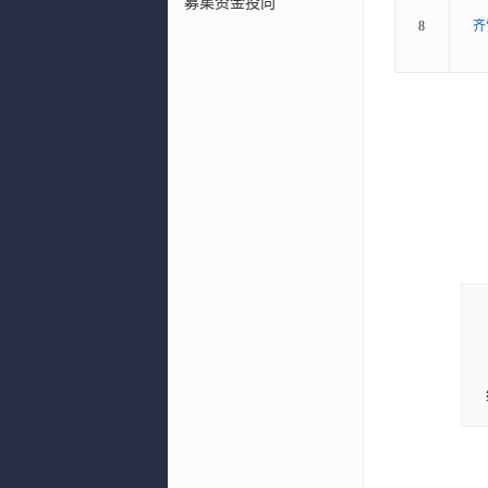
募集资金投向
8
齐